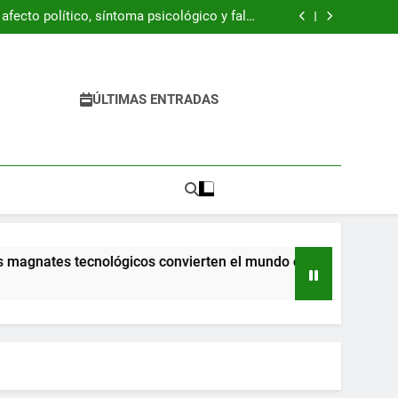
fecto político, síntoma psicológico y falso
refugio
 del libro “Byung-Chul Han. Una introducción
crítica”
 pandemia ya llegaron a la escuela y tienen
dificultades
ración Z está resucitando la década de 1990
fecto político, síntoma psicológico y falso
refugio
 del libro “Byung-Chul Han. Una introducción
ÚLTIMAS ENTRADAS
crítica”
 pandemia ya llegaron a la escuela y tienen
dificultades
s tecnológicos convierten el mundo en una pesadilla