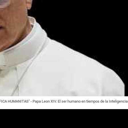
CA HUMANITAS" - Papa Leon XIV. El ser humano en tiempos de la Inteligencia A