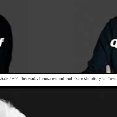
MUSKISMO" - Elon Musk y la nueva era posliberal - Quinn Slobodian y Ben Tarno