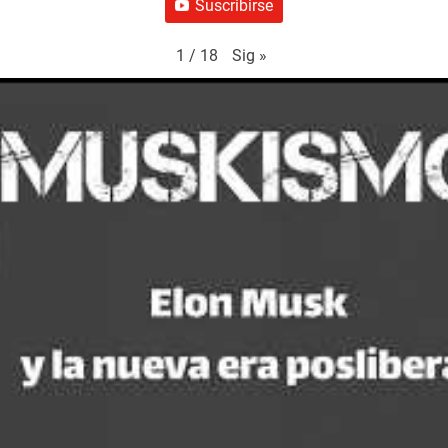
Suscribirse
Sig
»
1
/
18