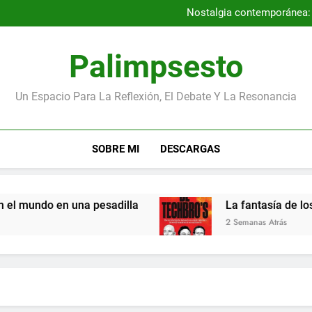
Nostalgia contemporánea: a
Entrevista con los autores
Los niños más pequeños de la
Por qué la Gene
Nostalgia contemporánea: a
Palimpsesto
Entrevista con los autores
Los niños más pequeños de la
Un Espacio Para La Reflexión, El Debate Y La Resonancia
SOBRE MI
DESCARGAS
 en una pesadilla
La fantasía de los magnate
2 Semanas Atrás