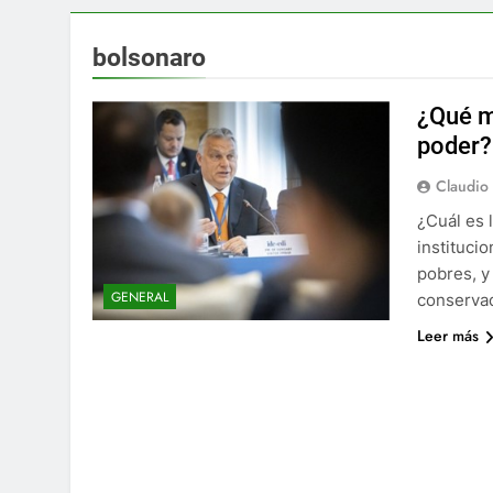
bolsonaro
¿Qué m
poder?
Claudio
¿Cuál es 
instituci
pobres, y
GENERAL
conserva
Leer más