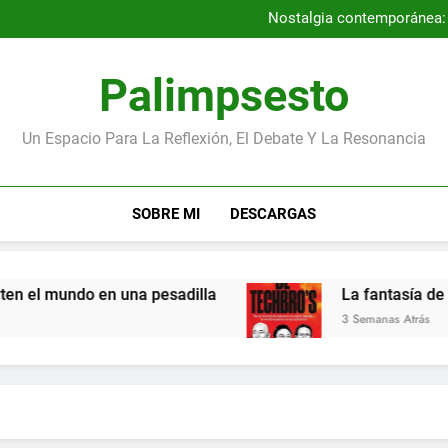
Por qué la Gene
Nostalgia contemporánea: a
Entrevista con los autores
Los niños más pequeños de la
Por qué la Gene
Palimpsesto
Nostalgia contemporánea: a
Entrevista con los autores
Los niños más pequeños de la
Un Espacio Para La Reflexión, El Debate Y La Resonancia
SOBRE MI
DESCARGAS
el mundo en una pesadilla
La fantasía de los
3 Semanas Atrás