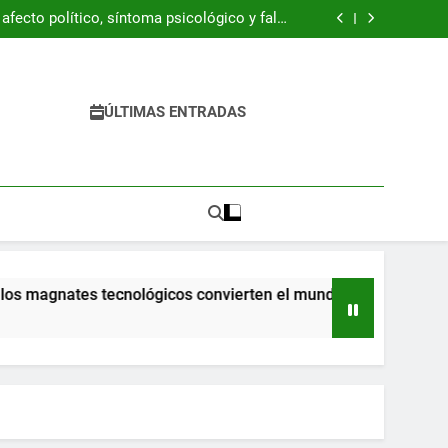
ración Z está resucitando la década de 1990
fecto político, síntoma psicológico y falso
refugio
 del libro “Byung-Chul Han. Una introducción
crítica”
 pandemia ya llegaron a la escuela y tienen
dificultades
ración Z está resucitando la década de 1990
fecto político, síntoma psicológico y falso
refugio
 del libro “Byung-Chul Han. Una introducción
ÚLTIMAS ENTRADAS
crítica”
 pandemia ya llegaron a la escuela y tienen
dificultades
 magnates tecnológicos convierten el mundo en una pesadilla