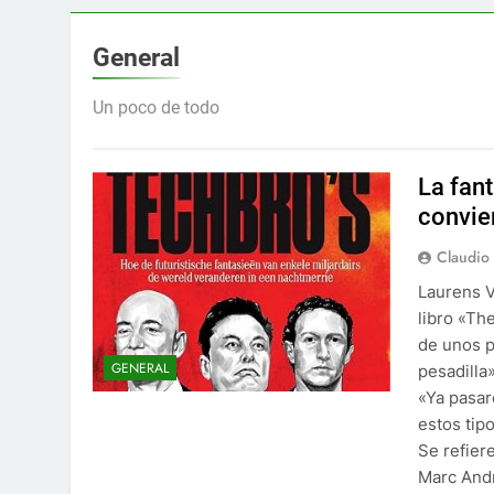
General
Un poco de todo
La fan
convie
Claudio
Laurens V
libro «Th
de unos p
GENERAL
pesadilla»
«Ya pasar
estos tip
Se refier
Marc Andr