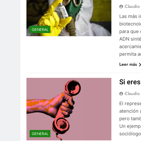
Claudio
Las más i
biotecnol
GENERAL
para que 
ADN sinté
acercamie
permita a
Leer más
Si eres
Claudio
El represe
atención 
pero tamb
Un ejemplo
sociólog
GENERAL