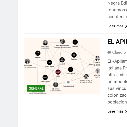
Negra Edi
tenemos a
acontecim
Leer más
EL AP
Claudio
El «Apila
italiana 
ultra-mil
un modelo
sus víncu
GENERAL
colonizac
poblacion
Leer más