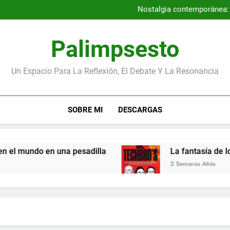
Por qué la Gene
Nostalgia contemporánea: a
Entrevista con los autores
Los niños más pequeños de la
Por qué la Gene
Palimpsesto
Nostalgia contemporánea: a
Entrevista con los autores
Los niños más pequeños de la
Un Espacio Para La Reflexión, El Debate Y La Resonancia
SOBRE MI
DESCARGAS
mundo en una pesadilla
La fantasía de los mag
2 Semanas Atrás