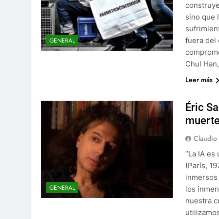
construye
sino que 
sufrimien
fuera del
GENERAL
comprome
Chul Han,
Leer más
Éric Sa
muerte
Claudio
“La IA es
(París, 1
inmersos 
GENERAL
los inmen
nuestra cu
utilizamo