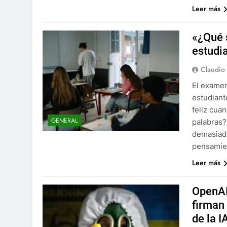
Leer más
«¿Qué s
estudi
Claudio
El examen 
estudiant
feliz cua
GENERAL
palabras?
demasiado
pensamien
Leer más
OpenAI,
firman
de la I