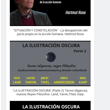
"SITUACIÓN Y CONSTELACIÓN" - La desaparición del
juicio propio en la acción humana. Hartmut Rosa
"LA ILUSTRACIÓN OSCURA" (Parte 2) Tecno-oligarcas,
nuevos Reyes Filósofos. Land, Yarvin,Thiel, Karp.