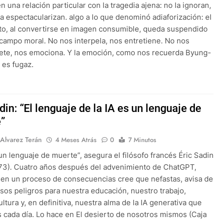
n una relación particular con la tragedia ajena: no la ignoran,
la espectacularizan. algo a lo que denominó adiaforización: el
to, al convertirse en imagen consumible, queda suspendido
 campo moral. No nos interpela, nos entretiene. No nos
te, nos emociona. Y la emoción, como nos recuerda Byung-
 es fugaz.
din: “El lenguaje de la IA es un lenguaje de
”
 Alvarez Terán
4 Meses Atrás
0
7 Minutos
 un lenguaje de muerte”, asegura el filósofo francés Éric Sadin
973). Cuatro años después del advenimiento de ChatGPT,
en un proceso de consecuencias cree que nefastas, avisa de
sos peligros para nuestra educación, nuestro trabajo,
ltura y, en definitiva, nuestra alma de la IA generativa que
s cada día. Lo hace en El desierto de nosotros mismos (Caja