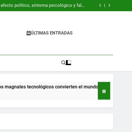
ración Z está resucitando la década de 1990
fecto político, síntoma psicológico y falso
refugio
 del libro “Byung-Chul Han. Una introducción
crítica”
 pandemia ya llegaron a la escuela y tienen
dificultades
ración Z está resucitando la década de 1990
fecto político, síntoma psicológico y falso
refugio
 del libro “Byung-Chul Han. Una introducción
ÚLTIMAS ENTRADAS
crítica”
 pandemia ya llegaron a la escuela y tienen
dificultades
nates tecnológicos convierten el mundo en una pesadilla