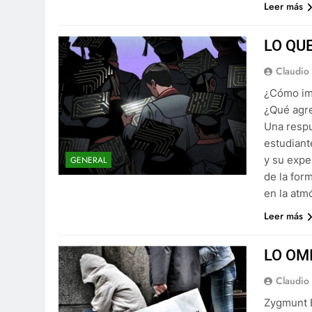
Leer más
LO QUE
Claudio
¿Cómo imp
¿Qué agre
Una respu
estudiant
y su expe
GENERAL
de la for
en la atmó
Leer más
LO OM
Claudio
Zygmunt 