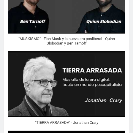
"MUSKISMO" - Elon Musk y la nueva era posliberal - Quinn
Slobodian y Ben Tarnoff
"TIERRA ARRASADA" - Jonathan Crary