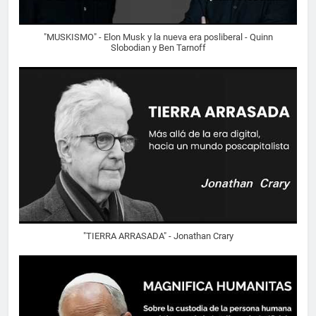
"MUSKISMO" - Elon Musk y la nueva era posliberal - Quinn
Slobodian y Ben Tarnoff
"TIERRA ARRASADA" - Jonathan Crary