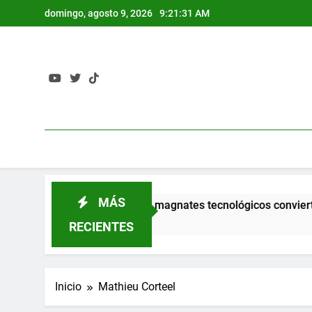
Saltar
domingo, agosto 9, 2026
9:21:32 AM
al
contenido
MÁS
La fantasía de los magnates tecnológicos convierten 
3 Semanas Atrás
RECIENTES
Inicio
Mathieu Corteel