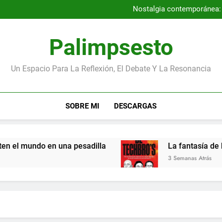
Por qué la Gene
Nostalgia contemporánea: a
Entrevista con los autores
Los niños más pequeños de la
Por qué la Gene
Palimpsesto
Nostalgia contemporánea: a
Entrevista con los autores
Los niños más pequeños de la
Un Espacio Para La Reflexión, El Debate Y La Resonancia
SOBRE MI
DESCARGAS
el mundo en una pesadilla
La fantasía de los 
3 Semanas Atrás