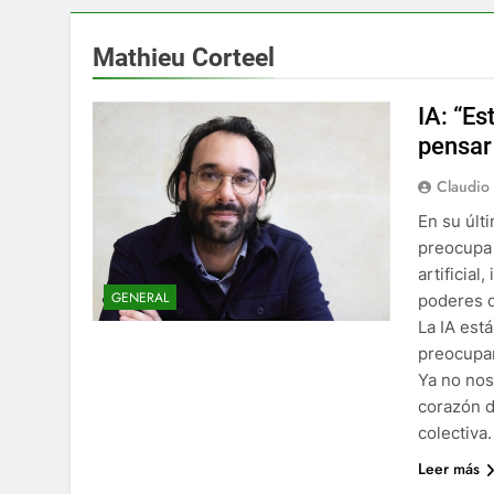
Mathieu Corteel
IA: “E
pensar
Claudio
En su últ
preocupa 
artificia
GENERAL
poderes d
La IA est
preocupam
Ya no nos
corazón d
colectiva.
Leer más