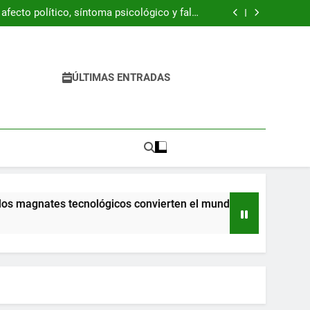
ración Z está resucitando la década de 1990
fecto político, síntoma psicológico y falso
refugio
 del libro “Byung-Chul Han. Una introducción
crítica”
 pandemia ya llegaron a la escuela y tienen
dificultades
ración Z está resucitando la década de 1990
fecto político, síntoma psicológico y falso
refugio
 del libro “Byung-Chul Han. Una introducción
ÚLTIMAS ENTRADAS
crítica”
 pandemia ya llegaron a la escuela y tienen
dificultades
magnates tecnológicos convierten el mundo en una pesadilla