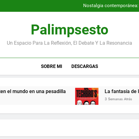
Por qué la Gene
Nostalgia contemporánea: a
Entrevista con los autores
Los niños más pequeños de la
Por qué la Gene
Palimpsesto
Nostalgia contemporánea: a
Entrevista con los autores
Los niños más pequeños de la
Un Espacio Para La Reflexión, El Debate Y La Resonancia
SOBRE MI
DESCARGAS
el mundo en una pesadilla
La fantasía de los 
3 Semanas Atrás