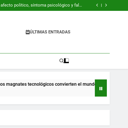
ración Z está resucitando la década de 1990
fecto político, síntoma psicológico y falso
refugio
 del libro “Byung-Chul Han. Una introducción
crítica”
 pandemia ya llegaron a la escuela y tienen
dificultades
ración Z está resucitando la década de 1990
fecto político, síntoma psicológico y falso
refugio
 del libro “Byung-Chul Han. Una introducción
ÚLTIMAS ENTRADAS
crítica”
 pandemia ya llegaron a la escuela y tienen
dificultades
magnates tecnológicos convierten el mundo en una pesadilla