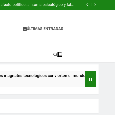
ración Z está resucitando la década de 1990
fecto político, síntoma psicológico y falso
refugio
 del libro “Byung-Chul Han. Una introducción
crítica”
 pandemia ya llegaron a la escuela y tienen
dificultades
ración Z está resucitando la década de 1990
fecto político, síntoma psicológico y falso
refugio
 del libro “Byung-Chul Han. Una introducción
ÚLTIMAS ENTRADAS
crítica”
 pandemia ya llegaron a la escuela y tienen
dificultades
magnates tecnológicos convierten el mundo en una pesadilla