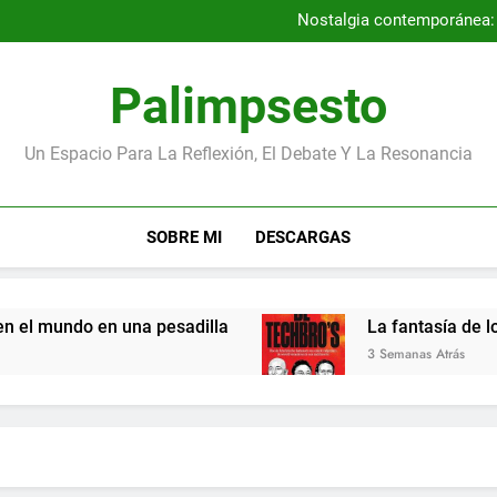
Por qué la Gene
Nostalgia contemporánea: a
Entrevista con los autores
Los niños más pequeños de la
Por qué la Gene
Palimpsesto
Nostalgia contemporánea: a
Entrevista con los autores
Los niños más pequeños de la
Un Espacio Para La Reflexión, El Debate Y La Resonancia
SOBRE MI
DESCARGAS
l mundo en una pesadilla
La fantasía de los 
3 Semanas Atrás