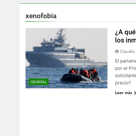
xenofobia
¿A qué
los inm
Claudio
El parlam
por el Pr
solicitant
GENERAL
precio?
Leer más