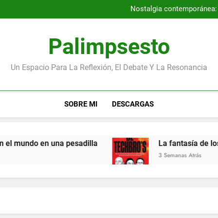
Por qué la Gene
Nostalgia contemporánea: a
Entrevista con los autores
Los niños más pequeños de la
Por qué la Gene
Palimpsesto
Nostalgia contemporánea: a
Entrevista con los autores
Los niños más pequeños de la
Un Espacio Para La Reflexión, El Debate Y La Resonancia
SOBRE MI
DESCARGAS
 mundo en una pesadilla
La fantasía de los m
3 Semanas Atrás