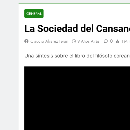
GENERAL
La Sociedad del Cansan
0
Claudio Alvarez Terán
9 Años Atrás
1 Mi
Una síntesis sobre el libro del filósofo cor