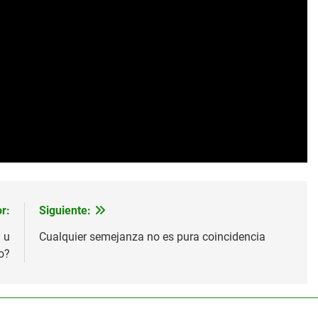
r:
Siguiente:
 u
Cualquier semejanza no es pura coincidencia
o?