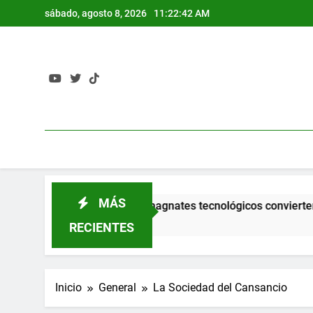
Saltar
sábado, agosto 8, 2026
11:22:42 AM
al
contenido
MÁS
La fantasía de los magnates tecnológicos convierten el
3 Semanas Atrás
RECIENTES
Inicio
General
La Sociedad del Cansancio