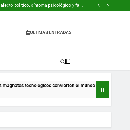
ración Z está resucitando la década de 1990
fecto político, síntoma psicológico y falso
refugio
 del libro “Byung-Chul Han. Una introducción
crítica”
 pandemia ya llegaron a la escuela y tienen
dificultades
ración Z está resucitando la década de 1990
fecto político, síntoma psicológico y falso
refugio
 del libro “Byung-Chul Han. Una introducción
ÚLTIMAS ENTRADAS
crítica”
 pandemia ya llegaron a la escuela y tienen
dificultades
agnates tecnológicos convierten el mundo en una pesadilla