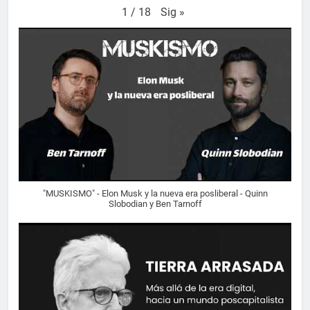
Sig
»
1
/
18
"MUSKISMO" - Elon Musk y la nueva era posliberal - Quinn
Slobodian y Ben Tarnoff