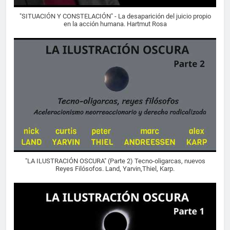
"SITUACIÓN Y CONSTELACIÓN" - La desaparición del juicio propio
en la acción humana. Hartmut Rosa
"LA ILUSTRACIÓN OSCURA" (Parte 2) Tecno-oligarcas, nuevos
Reyes Filósofos. Land, Yarvin,Thiel, Karp.