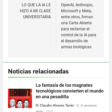
de
LO QUE LA IA LE
OpenAI, Anthropic,
HIZO A MI CLASE
Microsoft y Meta,
entradas
UNIVERSITARIA
entre otros, firman
una Carta Abierta
para reclamar el
control de la IA para
el desarrollo de
armas biológicas
Noticias relacionadas
La fantasía de los magnates
tecnológicos convierten el mundo
en una pesadilla
Claudio Alvarez Terán
3 semanas
atrás
0