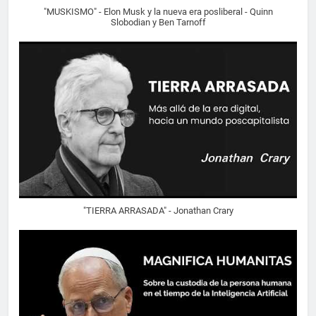
"MUSKISMO" - Elon Musk y la nueva era posliberal - Quinn
Slobodian y Ben Tarnoff
"TIERRA ARRASADA" - Jonathan Crary