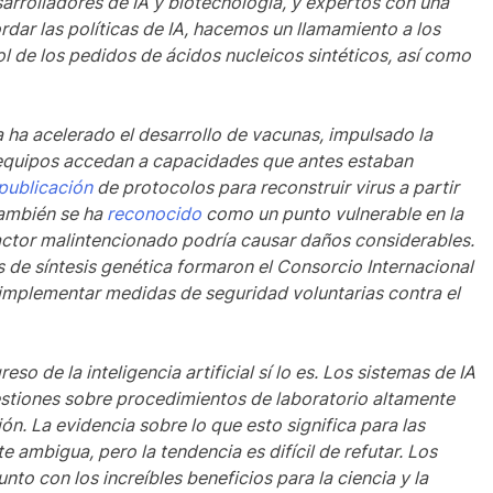
arrolladores de IA y biotecnología, y expertos con una
ar las políticas de IA, hacemos un llamamiento a los
ol de los pedidos de ácidos nucleicos sintéticos, así como
a ha acelerado el desarrollo de vacunas, impulsado la
 equipos accedan a capacidades que antes estaban
publicación
de protocolos para reconstruir virus a partir
ambién se ha
reconocido
como un punto vulnerable en la
ctor malintencionado podría causar daños considerables.
 de síntesis genética formaron el Consorcio Internacional
 implementar medidas de seguridad voluntarias contra el
so de la inteligencia artificial sí lo es. Los sistemas de IA
stiones sobre procedimientos de laboratorio altamente
n. La evidencia sobre lo que esto significa para las
 ambigua, pero la tendencia es difícil de refutar. Los
to con los increíbles beneficios para la ciencia y la