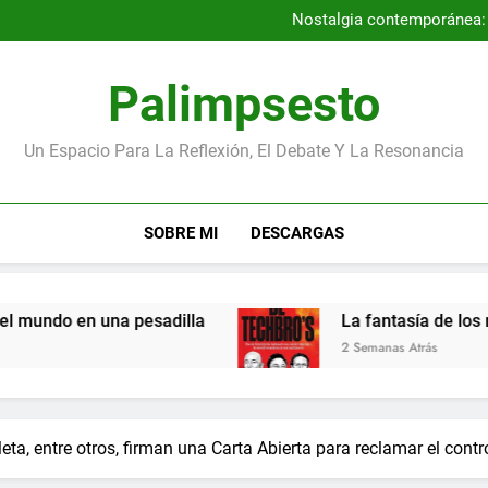
Por qué la Gene
Nostalgia contemporánea: a
Entrevista con los autores
Los niños más pequeños de la
Por qué la Gene
Palimpsesto
Nostalgia contemporánea: a
Entrevista con los autores
Los niños más pequeños de la
Un Espacio Para La Reflexión, El Debate Y La Resonancia
SOBRE MI
DESCARGAS
ndo en una pesadilla
La fantasía de los magn
2 Semanas Atrás
ta, entre otros, firman una Carta Abierta para reclamar el contro