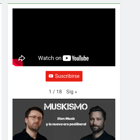
Suscribirse
Sig
»
1
/
18