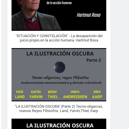
"SITUACIÓN Y CONSTELACIÓN" - La desaparición del
juicio propio en la acción humana. Hartmut Rosa
"LA ILUSTRACIÓN OSCURA" (Parte 2) Tecno-oligarcas,
nuevos Reyes Filósofos. Land, Yarvin,Thiel, Karp.