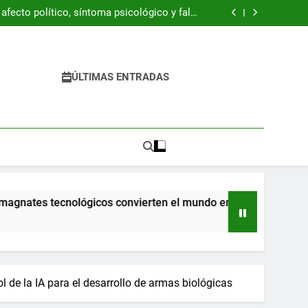
ración Z está resucitando la década de 1990
fecto político, síntoma psicológico y falso
refugio
 del libro “Byung-Chul Han. Una introducción
crítica”
 pandemia ya llegaron a la escuela y tienen
dificultades
ración Z está resucitando la década de 1990
fecto político, síntoma psicológico y falso
refugio
 del libro “Byung-Chul Han. Una introducción
ÚLTIMAS ENTRADAS
crítica”
 pandemia ya llegaron a la escuela y tienen
dificultades
ates tecnológicos convierten el mundo en una pesadilla
l de la IA para el desarrollo de armas biológicas