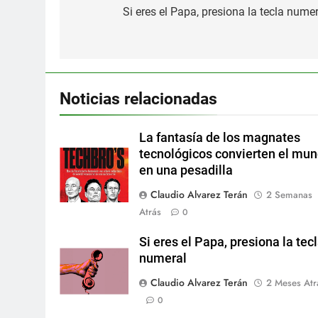
de
Si eres el Papa, presiona la tecla numer
entradas
Noticias relacionadas
La fantasía de los magnates
tecnológicos convierten el mu
en una pesadilla
Claudio Alvarez Terán
2 Semanas
Atrás
0
Si eres el Papa, presiona la tec
numeral
Claudio Alvarez Terán
2 Meses Atr
0