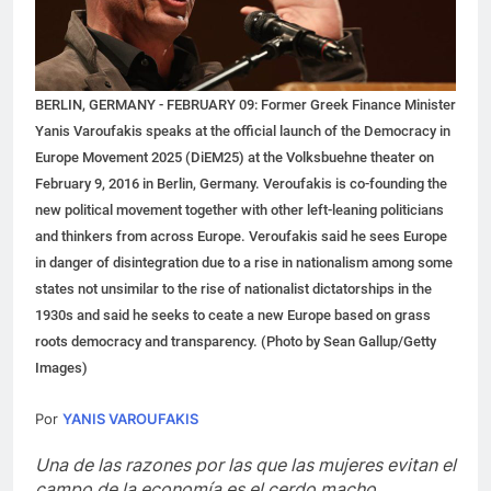
BERLIN, GERMANY - FEBRUARY 09: Former Greek Finance Minister
Yanis Varoufakis speaks at the official launch of the Democracy in
Europe Movement 2025 (DiEM25) at the Volksbuehne theater on
February 9, 2016 in Berlin, Germany. Veroufakis is co-founding the
new political movement together with other left-leaning politicians
and thinkers from across Europe. Veroufakis said he sees Europe
in danger of disintegration due to a rise in nationalism among some
states not unsimilar to the rise of nationalist dictatorships in the
1930s and said he seeks to ceate a new Europe based on grass
roots democracy and transparency. (Photo by Sean Gallup/Getty
Images)
Por
YANIS VAROUFAKIS
Una de las razones por las que las mujeres evitan el
campo de la economía es el cerdo macho