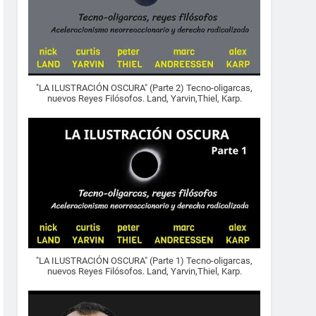
"LA ILUSTRACIÓN OSCURA" (Parte 2) Tecno-oligarcas,
nuevos Reyes Filósofos. Land, Yarvin,Thiel, Karp.
"LA ILUSTRACIÓN OSCURA" (Parte 1) Tecno-oligarcas,
nuevos Reyes Filósofos. Land, Yarvin,Thiel, Karp.