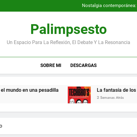
Por qué la Gene
Nostalgia contemporánea: a
Entrevista con los autores
Los niños más pequeños de la
Por qué la Gene
Palimpsesto
Nostalgia contemporánea: a
Entrevista con los autores
Los niños más pequeños de la
Un Espacio Para La Reflexión, El Debate Y La Resonancia
SOBRE MI
DESCARGAS
do en una pesadilla
La fantasía de los magna
2 Semanas Atrás
o