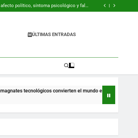
ración Z está resucitando la década de 1990
fecto político, síntoma psicológico y falso
refugio
 del libro “Byung-Chul Han. Una introducción
crítica”
 pandemia ya llegaron a la escuela y tienen
dificultades
ración Z está resucitando la década de 1990
fecto político, síntoma psicológico y falso
refugio
 del libro “Byung-Chul Han. Una introducción
ÚLTIMAS ENTRADAS
crítica”
 pandemia ya llegaron a la escuela y tienen
dificultades
tes tecnológicos convierten el mundo en una pesadilla