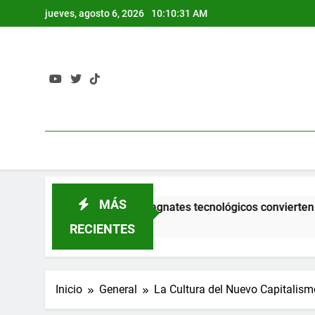
Saltar
jueves, agosto 6, 2026
10:10:32 AM
al
contenido
MÁS
La fantasía de los magnates tecnológicos convierten el mun
2 Semanas Atrás
RECIENTES
Inicio
General
La Cultura del Nuevo Capitalism