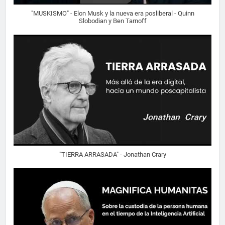
"MUSKISMO" - Elon Musk y la nueva era posliberal - Quinn
Slobodian y Ben Tarnoff
"TIERRA ARRASADA" - Jonathan Crary