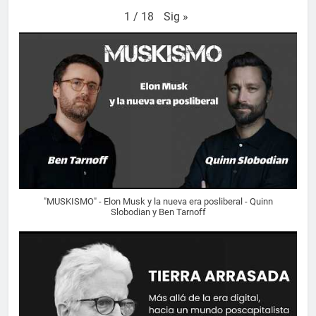
Sig
»
1
/
18
"MUSKISMO" - Elon Musk y la nueva era posliberal - Quinn
Slobodian y Ben Tarnoff