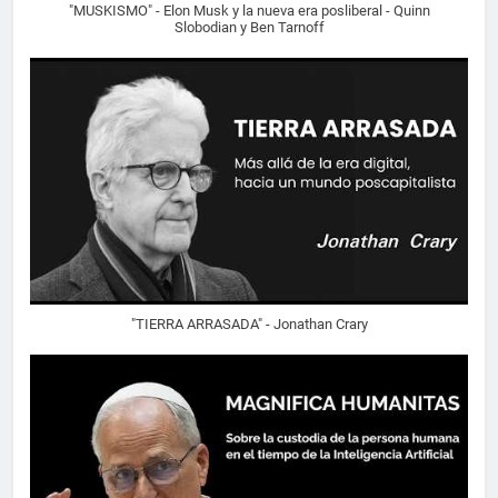
"MUSKISMO" - Elon Musk y la nueva era posliberal - Quinn
Slobodian y Ben Tarnoff
"TIERRA ARRASADA" - Jonathan Crary