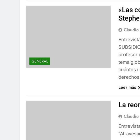
«Las co
Steph
Claudio
Entrevis
SUBSIDIOS
profesor 
GENERAL
tema glob
cuántos i
derechos
Leer más
La reo
Claudio
Entrevist
“Atravesa