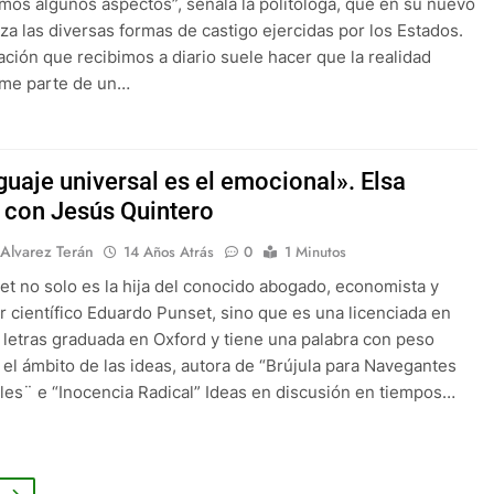
os algunos aspectos”, señala la politóloga, que en su nuevo
liza las diversas formas de castigo ejercidas por los Estados.
ación que recibimos a diario suele hacer que la realidad
rme parte de un…
guaje universal es el emocional». Elsa
 con Jesús Quintero
 Alvarez Terán
14 Años Atrás
0
1 Minutos
et no solo es la hija del conocido abogado, economista y
r científico Eduardo Punset, sino que es una licenciada en
 y letras graduada en Oxford y tiene una palabra con peso
 el ámbito de las ideas, autora de “Brújula para Navegantes
es¨ e “Inocencia Radical” Ideas en discusión en tiempos…