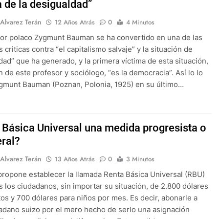
a de la desigualdad”
 Alvarez Terán
12 Años Atrás
0
4 Minutos
or polaco Zygmunt Bauman se ha convertido en una de las
criticas contra “el capitalismo salvaje” y la situación de
dad” que ha generado, y la primera víctima de esta situación,
n de este profesor y sociólogo, “es la democracia”. Así lo lo
ygmunt Bauman (Poznan, Polonia, 1925) en su último…
 Básica Universal una medida progresista o
eral?
 Alvarez Terán
13 Años Atrás
0
3 Minutos
propone establecer la llamada Renta Básica Universal (RBU)
s los ciudadanos, sin importar su situación, de 2.800 dólares
tos y 700 dólares para niños por mes. Es decir, abonarle a
adano suizo por el mero hecho de serlo una asignación