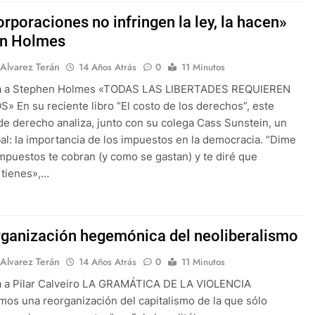
rporaciones no infringen la ley, la hacen»
en Holmes
 Alvarez Terán
14 Años Atrás
0
11 Minutos
ta a Stephen Holmes «TODAS LAS LIBERTADES REQUIEREN
» En su reciente libro “El costo de los derechos”, este
de derecho analiza, junto con su colega Cass Sunstein, un
al: la importancia de los impuestos en la democracia. “Dime
mpuestos te cobran (y como se gastan) y te diré que
 tienes»,…
rganización hegemónica del neoliberalismo
 Alvarez Terán
14 Años Atrás
0
11 Minutos
a a Pilar Calveiro LA GRAMÁTICA DE LA VIOLENCIA
mos una reorganización del capitalismo de la que sólo