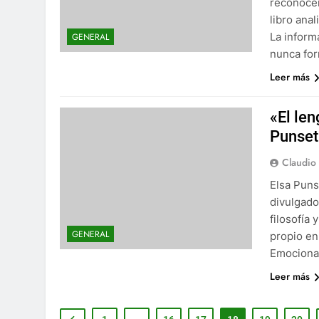
reconocem
libro ana
La inform
GENERAL
nunca fo
Leer más
«El len
Punset
Claudio
Elsa Puns
divulgado
filosofía
GENERAL
propio en
Emocional
Leer más