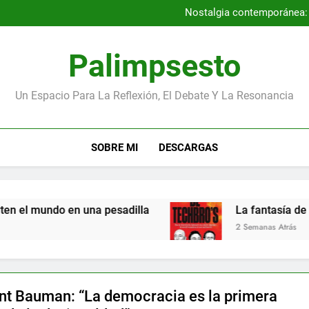
Por qué la Gene
Nostalgia contemporánea: a
Entrevista con los autores
Los niños más pequeños de la
Por qué la Gene
Palimpsesto
Nostalgia contemporánea: a
Entrevista con los autores
Los niños más pequeños de la
Un Espacio Para La Reflexión, El Debate Y La Resonancia
SOBRE MI
DESCARGAS
el mundo en una pesadilla
La fantasía de los
2 Semanas Atrás
t Bauman: “La democracia es la primera