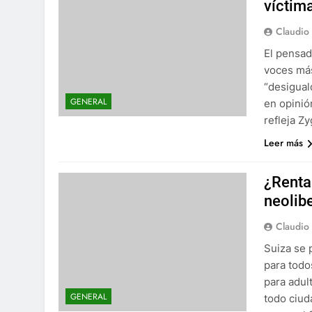
víctim
Claudio
El pensad
voces más 
“desigual
GENERAL
en opinió
refleja Z
Leer más
¿Renta
neolib
Claudio
Suiza se 
para todo
para adul
GENERAL
todo ciud