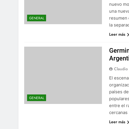
nuevo mod
una nueva
resumen d
GENERAL
la separa
Leer más
Germin
Argent
Claudio
El escenar
organizac
países de
GENERAL
populares
entre el 
cercanas 
Leer más