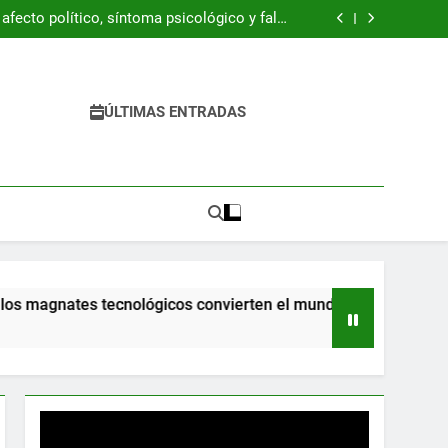
ración Z está resucitando la década de 1990
fecto político, síntoma psicológico y falso
refugio
 del libro “Byung-Chul Han. Una introducción
crítica”
 pandemia ya llegaron a la escuela y tienen
dificultades
ración Z está resucitando la década de 1990
fecto político, síntoma psicológico y falso
refugio
 del libro “Byung-Chul Han. Una introducción
ÚLTIMAS ENTRADAS
crítica”
 pandemia ya llegaron a la escuela y tienen
dificultades
 magnates tecnológicos convierten el mundo en una pesadilla