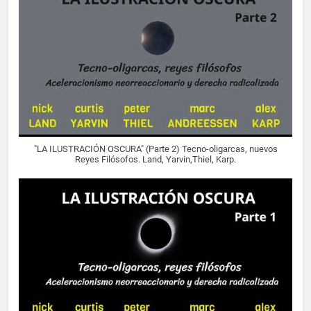
"LA ILUSTRACIÓN OSCURA" (Parte 2) Tecno-oligarcas, nuevos
Reyes Filósofos. Land, Yarvin,Thiel, Karp.