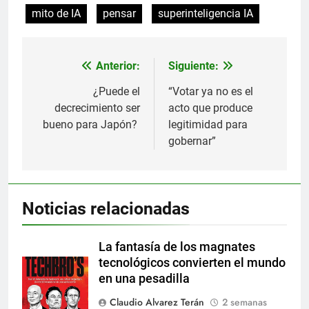
mito de IA
pensar
superinteligencia IA
Anterior:
Siguiente:
Navegación
de
¿Puede el
“Votar ya no es el
decrecimiento ser
acto que produce
entradas
bueno para Japón?
legitimidad para
gobernar”
Noticias relacionadas
La fantasía de los magnates
tecnológicos convierten el mundo
en una pesadilla
Claudio Alvarez Terán
2 semanas